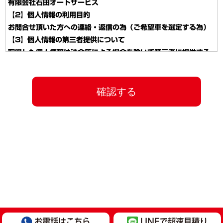
有限会社石田オートサービス
【2】個人情報の利用目的
お問合せ頂いた方への連絡・返信の為（ご希望車を選定する為）
【3】個人情報の第三者提供について
取得した個人情報は法令等による場合を除いて第三者に提供する
ことはありません。
【4】個人情報の取扱いの委託について
取得した個人情報の取扱いの全部又は、一部を委託することはあ
りません。
【5】個人情報を与えなかった場合に生じる結果
個人情報を与えることは任意です。個人情報に関する情報の一部
をご提供いただけない場合は、採用選考の対象外となる場合がご
ざいますので、ご了承ください。
また、これによりご本人様が被った損害（逸失利益を含む）、不
利益等について、当社は何らの賠償責任等を負いません。
【6】開示対象個人情報の開示等および問い合わせ窓口について
ご本人からの求めにより、当社が保有する開示対象個人情報に関
する開示、利用目的の通知、内容の訂正・追加または削除、利用
お電話はこちら
LINE
で超速見積り